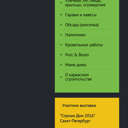
Уличные лестницы,
крыльцо, ограждение
Гаражи и навесы
Обсада (окосячка)
Наличники
Кровельные работы
Post & Beam
Мини дома
О каркасном
строительстве
Участник выставки
"Строим Дом 2016"
Санкт-Петербург