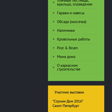
Уличные лестницы,
крыльцо, ограждение
Гаражи и навесы
Обсада (окосячка)
Наличники
Кровельные работы
Post & Beam
Мини дома
О каркасном
строительстве
Участник выставки
"Строим Дом 2016"
Санкт-Петербург